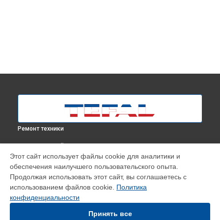
Ремонт техники
ВЫБЕРИ СВОЙ ГОРОД
Этот сайт использует файлы cookie для аналитики и
Ремонт или замена насоса отпаривателя DT9130E0 Tefal в
обеспечения наилучшего пользовательского опыта.
Москве
Продолжая использовать этот сайт, вы соглашаетесь с
Ремонт или замена насоса отпаривателя DT9130E0 Tefal в
использованием файлов cookie.
Политика
Краснодаре
конфиденциальности
Ремонт или замена насоса отпаривателя DT9130E0 Tefal в
Ростове-на-Дону
Принять все