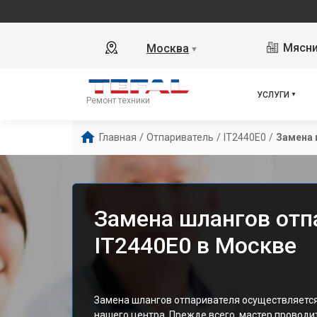
Мясни
Москва
▼
УСЛУГИ
Ремонт техники
Главная
/
Отпариватель
/
IT2440E0
/
Замена 
Замена шлангов отпа
IT2440E0 в Москве
Замена шлангов отпаривателя осуществляет
нашего центра. Прежде всего, мастер проводи