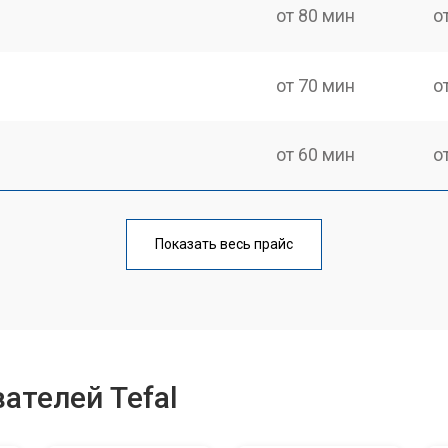
от 80 мин
о
от 70 мин
о
от 60 мин
о
от 90 мин
о
Показать весь прайс
от 70 мин
о
я воды
от 90 мин
о
ателей Tefal