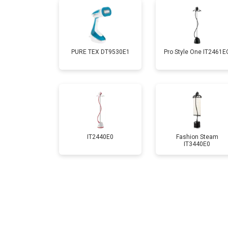
PURE TEX DT9530E1
Pro Style One IT2461Е
IT2440E0
Fashion Steam
IT3440E0