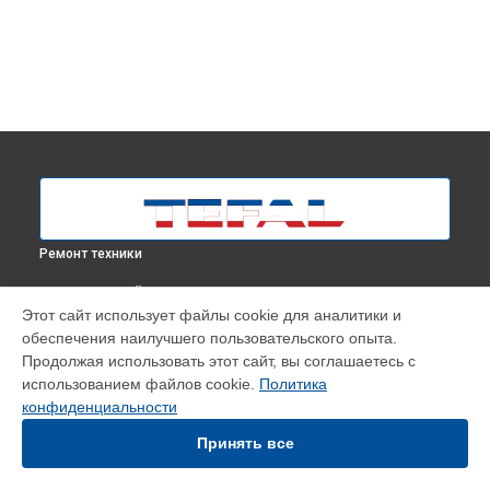
Ремонт техники
ВЫБЕРИ СВОЙ ГОРОД
Этот сайт использует файлы cookie для аналитики и
Ремонт отпаривателя IT2460E0 Tefal в
Москве
обеспечения наилучшего пользовательского опыта.
Ремонт отпаривателя IT2460E0 Tefal в
Краснодаре
Продолжая использовать этот сайт, вы соглашаетесь с
Ремонт отпаривателя IT2460E0 Tefal в
Ростове-на-Дону
использованием файлов cookie.
Политика
конфиденциальности
Ремонт отпаривателя IT2460E0 Tefal в
Нижнем Новгороде
Ремонт отпаривателя IT2460E0 Tefal в
Новосибирске
Принять все
Ремонт отпаривателя IT2460E0 Tefal в
Челябинске
Ремонт отпаривателя IT2460E0 Tefal в
Екатеринбурге