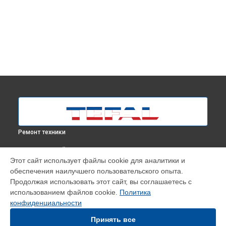
Ремонт техники
ВЫБЕРИ СВОЙ ГОРОД
Этот сайт использует файлы cookie для аналитики и
Замена кнопок отпаривателя IT2460E0 Tefal в
Москве
обеспечения наилучшего пользовательского опыта.
Замена кнопок отпаривателя IT2460E0 Tefal в
Краснодаре
Продолжая использовать этот сайт, вы соглашаетесь с
Замена кнопок отпаривателя IT2460E0 Tefal в
Ростове-на-
использованием файлов cookie.
Политика
Дону
конфиденциальности
Замена кнопок отпаривателя IT2460E0 Tefal в
Нижнем
Принять все
Новгороде