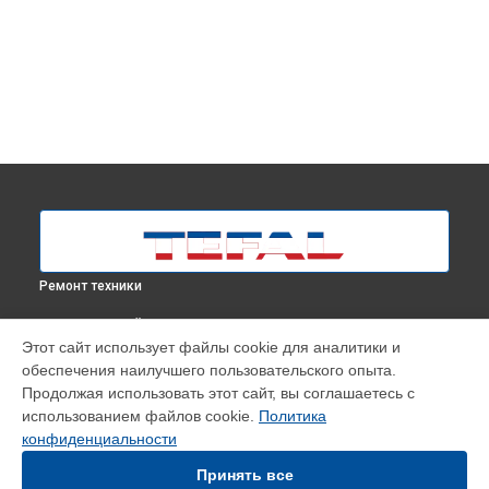
Ремонт техники
ВЫБЕРИ СВОЙ ГОРОД
Этот сайт использует файлы cookie для аналитики и
Замена термостата отпаривателя IT2460E0 Tefal в
Москве
обеспечения наилучшего пользовательского опыта.
Замена термостата отпаривателя IT2460E0 Tefal в
Продолжая использовать этот сайт, вы соглашаетесь с
Краснодаре
использованием файлов cookie.
Политика
Замена термостата отпаривателя IT2460E0 Tefal в
конфиденциальности
Ростове-на-Дону
Принять все
Замена термостата отпаривателя IT2460E0 Tefal в
Нижнем