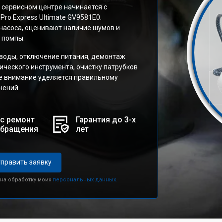
 сервисном центре начинается с
ro Express Ultimate GV9581E0.
насоса, оценивают наличие шумов и
 помпы.
воды, отключение питания, демонтаж
ческого инструмента, очистку патрубков
ое внимание уделяется правильному
нений.
с ремонт
Гарантия до 3-х
обращения
лет
править заявку
 на обработку моих
персональных данных.