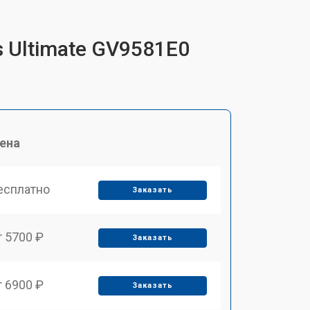
s Ultimate GV9581E0
ена
есплатно
Заказать
т 5700 ₽
Заказать
т 6900 ₽
Заказать