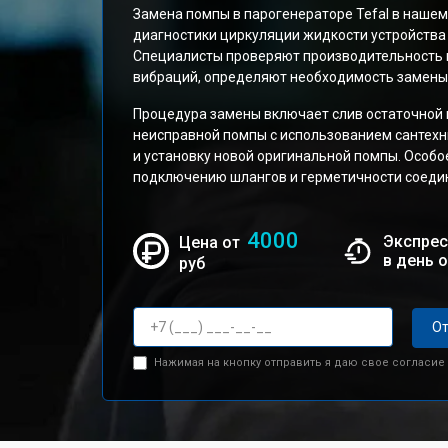
Замена помпы в парогенераторе Tefal в нашем
диагностики циркуляции жидкости устройства P
Специалисты проверяют производительность 
вибраций, определяют необходимость замены
Процедура замены включает слив остаточной 
неисправной помпы с использованием сантехни
и установку новой оригинальной помпы. Особ
подключению шлангов и герметичности соеди
4000
Экспрес
Цена от
в день 
руб
От
Нажимая на кнопку отправить я даю свое согласие