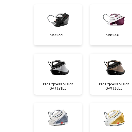
Замена шнура питания
Очистка подошвы утюга
SV8055E0
SV8054E0
Корпусный ремонт (замена резинок,
Профилактическая чистка
Замена клапана давления
Pro Express Vision
Pro Express Vision
GV9821E0
GV9820E0