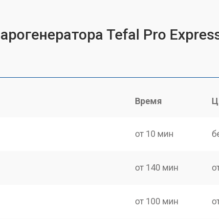
арогенератора Tefal Pro Expres
Время
Ц
от 10 мин
б
от 140 мин
о
от 100 мин
о