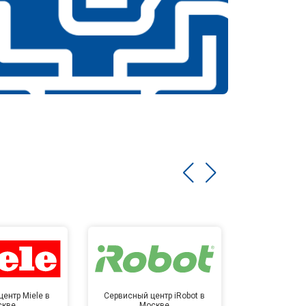
ентр Miele в
Сервисный центр iRobot в
Сервисный 
скве
Москве
Мо