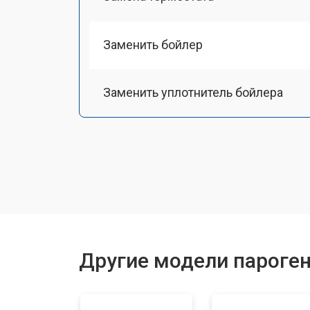
Заменить бойлер
Заменить уплотнитель бойлера
Замена помпы
Чистка системы генерации пара
Восстановление электроклапана
Другие модели пароген
Ремонт/замена датчика температу