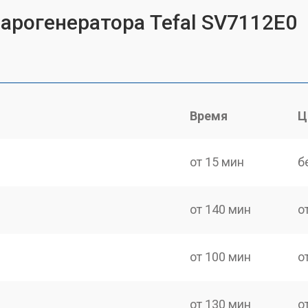
парогенератора Tefal SV7112E0
Время
Ц
от 15 мин
б
от 140 мин
о
от 100 мин
о
от 130 мин
о