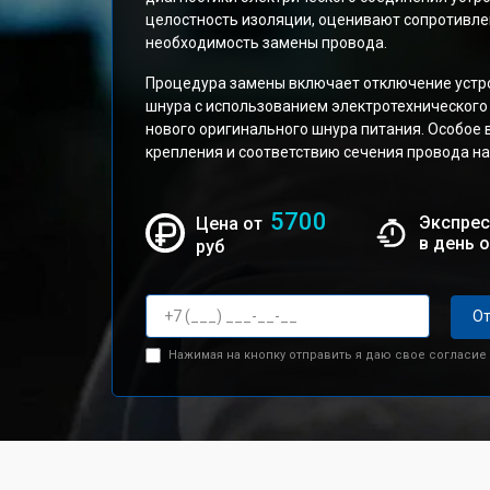
целостность изоляции, оценивают сопротивле
необходимость замены провода.
Процедура замены включает отключение устро
шнура с использованием электротехнического 
нового оригинального шнура питания. Особое
крепления и соответствию сечения провода на
5700
Экспрес
Цена от
в день 
руб
От
Нажимая на кнопку отправить я даю свое согласие