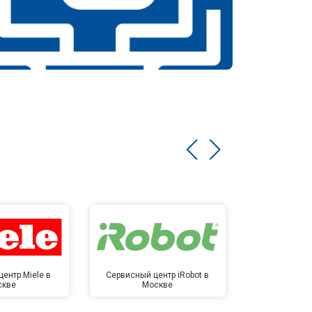
ентр Miele в
Сервисный центр iRobot в
Сервисный 
скве
Москве
Мо