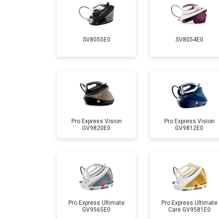
Очистка подошвы утюга
SV8055E0
SV8054E0
Корпусный ремонт (замена резинок,
Профилактическая чистка
Замена клапана давления
Pro Express Vision
Pro Express Vision
GV9820E0
GV9812E0
Pro Express Ultimate
Pro Express Ultimate
GV9565E0
Care GV9581E0