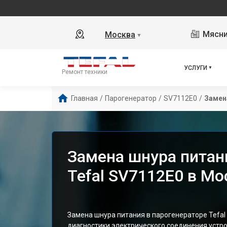
Мясни
Москва
▼
УСЛУГИ
Ремонт техники
Главная
/
Парогенератор
/
SV7112E0
/
Замен
Замена шнура питан
Tefal SV7112E0 в Мо
Замена шнура питания в парогенераторе Tefal
диагностики электрического соединения устр