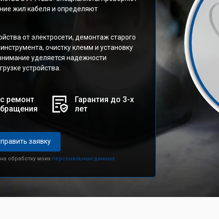
ние жил кабеля и определяют
йства от электросети, демонтаж старого
инструмента, очистку клемм и установку
 внимание уделяется надежности
грузке устройства.
с ремонт
Гарантия до 3-х
обращения
лет
править заявку
 на обработку моих
персональных данных.