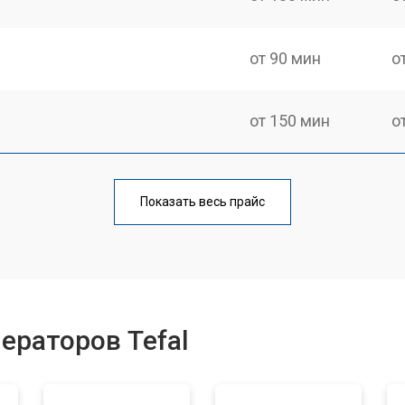
от 90 мин
о
от 150 мин
о
от 70 мин
о
Показать весь прайс
от 110 мин
о
от 80 мин
о
ераторов Tefal
ры
от 150 мин
о