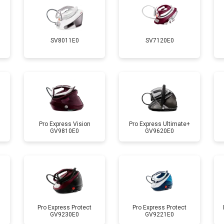
от 110 мин
о
SV8011E0
SV7120E0
 креплений, кнопок)
от 70 мин
о
от 120 мин
о
от 90 мин
о
Pro Express Vision
Pro Express Ultimate+
GV9810E0
GV9620E0
Pro Express Protect
Pro Express Protect
GV9230E0
GV9221E0