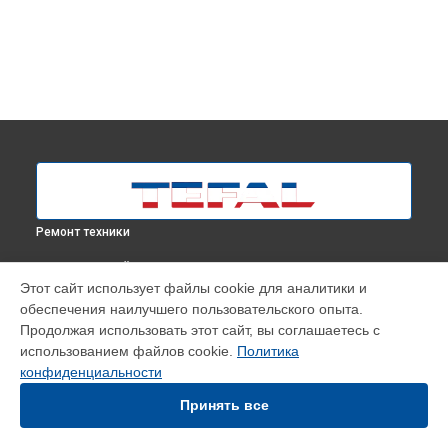
Ремонт техники
ВЫБЕРИ СВОЙ ГОРОД
Этот сайт использует файлы cookie для аналитики и
Замена помпы парогенератора SV8054E0 Tefal в
Москве
обеспечения наилучшего пользовательского опыта.
Замена помпы парогенератора SV8054E0 Tefal в
Продолжая использовать этот сайт, вы соглашаетесь с
Краснодаре
использованием файлов cookie.
Политика
Замена помпы парогенератора SV8054E0 Tefal в
Ростове-
конфиденциальности
на-Дону
Принять все
Замена помпы парогенератора SV8054E0 Tefal в
Нижнем
Новгороде
Замена помпы парогенератора SV8054E0 Tefal в