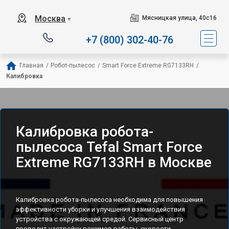
Сервисный центр спец
Москва
Мясницкая улица, 40с16
▼
+7 (800) 302-40-76
Главная
/
Робот-пылесос
/
Smart Force Extreme RG7133RH
/
Калибровка
Калибровка робота-
пылесоса Tefal Smart Force
Extreme RG7133RH в Москве
Калибровка робота-пылесоса необходима для повышения
эффективности уборки и улучшения взаимодействия
устройства с окружающей средой. Сервисный центр
проводит настройку режимов работы, скорости