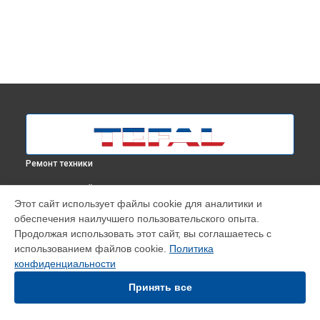
Ремонт техники
ВЫБЕРИ СВОЙ ГОРОД
Этот сайт использует файлы cookie для аналитики и
Калибровка робота-пылесоса Smart Force Extreme
обеспечения наилучшего пользовательского опыта.
RG7133RH Tefal в
Москве
Продолжая использовать этот сайт, вы соглашаетесь с
Калибровка робота-пылесоса Smart Force Extreme
использованием файлов cookie.
Политика
RG7133RH Tefal в
Краснодаре
конфиденциальности
Калибровка робота-пылесоса Smart Force Extreme
RG7133RH Tefal в
Ростове-на-Дону
Принять все
Калибровка робота-пылесоса Smart Force Extreme
RG7133RH Tefal в
Нижнем Новгороде