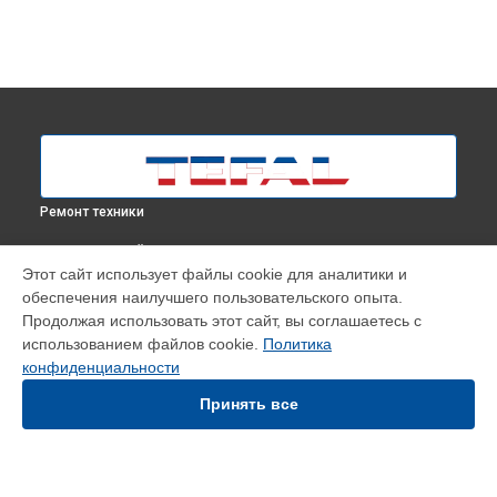
Ремонт техники
ВЫБЕРИ СВОЙ ГОРОД
Этот сайт использует файлы cookie для аналитики и
Замена датчиков робота-пылесоса Smart Force Extreme
обеспечения наилучшего пользовательского опыта.
RG7133RH Tefal в
Москве
Продолжая использовать этот сайт, вы соглашаетесь с
Замена датчиков робота-пылесоса Smart Force Extreme
использованием файлов cookie.
Политика
RG7133RH Tefal в
Краснодаре
конфиденциальности
Замена датчиков робота-пылесоса Smart Force Extreme
RG7133RH Tefal в
Ростове-на-Дону
Принять все
Замена датчиков робота-пылесоса Smart Force Extreme
RG7133RH Tefal в
Нижнем Новгороде
Замена датчиков робота-пылесоса Smart Force Extreme
RG7133RH Tefal в
Новосибирске