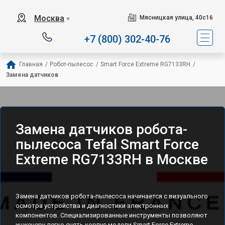
Сервисный центр спец
Москва
Мясницкая улица, 40с16
▼
+7 (800) 302-40-76
Главная
/
Робот-пылесос
/
Smart Force Extreme RG7133RH
/
Замена датчиков
Замена датчиков робота-
пылесоса Tefal Smart Force
Extreme RG7133RH в Москве
Замена датчиков робота-пылесоса начинается с визуального
осмотра устройства и диагностики электронных
компонентов. Специализированные инструменты позволяют
инженеру легко снять корпус модели Smart Force Extreme